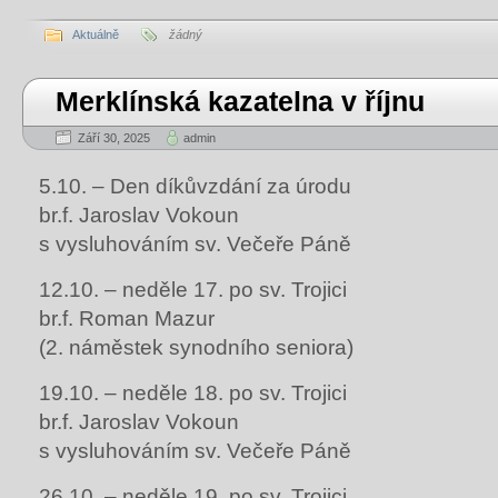
Aktuálně
žádný
Merklínská kazatelna v říjnu
Září 30, 2025
admin
5.10. – Den díkůvzdání za úrodu
br.f. Jaroslav Vokoun
s vysluhováním sv. Večeře Páně
12.10. – neděle 17. po sv. Trojici
br.f. Roman Mazur
(2. náměstek synodního seniora)
19.10. – neděle 18. po sv. Trojici
br.f. Jaroslav Vokoun
s vysluhováním sv. Večeře Páně
26.10. – neděle 19. po sv. Trojici