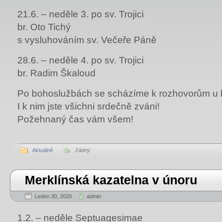
21.6. – neděle 3. po sv. Trojici
br. Oto Tichý
s vysluhováním sv. Večeře Páně
28.6. – neděle 4. po sv. Trojici
br. Radim Škaloud
Po bohoslužbách se scházíme k rozhovorům u k
I k nim jste všichni srdečně zváni!
Požehnaný čas vám všem!
Aktuálně
žádný
Merklínská kazatelna v únoru
Leden 30, 2026
admin
1.2. – neděle Septuagesimae