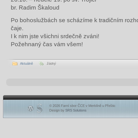
br. Radim Škaloud
Po bohoslužbách se scházíme k tradičním rozh
čaje.
I k nim jste všichni srdečně zváni!
Požehnaný čas vám všem!
Aktuálně
žádný
© 2026 Farní sbor ČCE v Merklíně u Přeštic
Design by
SRS Solutions