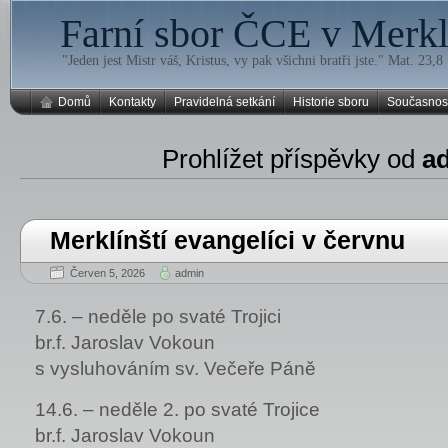
Farní sbor ČCE v Merklí
"Jeden jest Mistr váš, Kristus, vy pak všichni bratři jste." Mat. 23,8
Domů
Kontakty
Pravidelná setkání
Historie sboru
Současnos
Prohlížet příspěvky od
a
Merklínští evangelíci v červnu
Červen 5, 2026
admin
7.6. – neděle po svaté Trojici
br.f. Jaroslav Vokoun
s vysluhováním sv. Večeře Páně
14.6. – neděle 2. po svaté Trojice
br.f. Jaroslav Vokoun