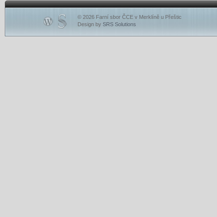
© 2026 Farní sbor ČCE v Merklíně u Přeštic
Design by
SRS Solutions