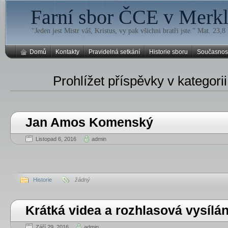
Farní sbor ČCE v Merklí
"Jeden jest Mistr váš, Kristus, vy pak všichni bratři jste." Mat. 23,8
Domů
Kontakty
Pravidelná setkání
Historie sboru
Současnos
Prohlížet příspěvky v kategori
Jan Amos Komenský
Listopad 6, 2016
admin
Historie
žádný
Krátká videa a rozhlasová vysílání
Září 29, 2016
admin