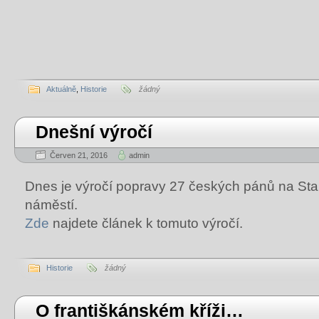
Aktuálně
,
Historie
žádný
Dnešní výročí
Červen 21, 2016
admin
Dnes je výročí popravy 27 českých pánů na S
náměstí.
Zde
najdete článek k tomuto výročí.
Historie
žádný
O františkánském kříži…