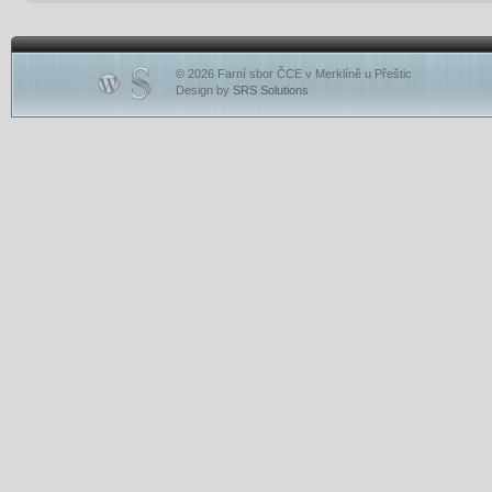
© 2026 Farní sbor ČCE v Merklíně u Přeštic
Design by
SRS Solutions