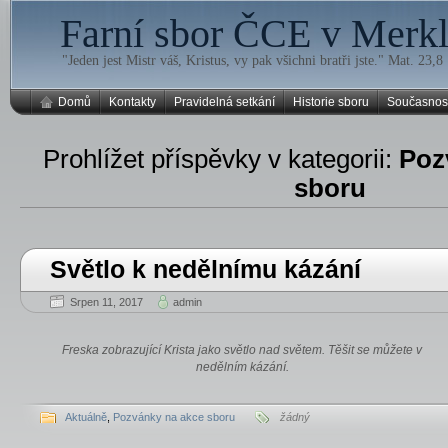
Farní sbor ČCE v Merklí
"Jeden jest Mistr váš, Kristus, vy pak všichni bratři jste." Mat. 23,8
Domů
Kontakty
Pravidelná setkání
Historie sboru
Současnos
Prohlížet příspěvky v kategorii:
Poz
sboru
Světlo k nedělnímu kázání
Srpen 11, 2017
admin
Freska zobrazující Krista jako světlo nad světem. Těšit se můžete v
nedělním kázání.
Aktuálně
,
Pozvánky na akce sboru
žádný