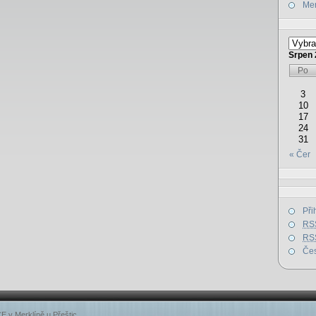
Mer
Srpen 
Po
3
10
17
24
31
« Čer
Při
RS
RS
Čes
E v Merklíně u Přeštic