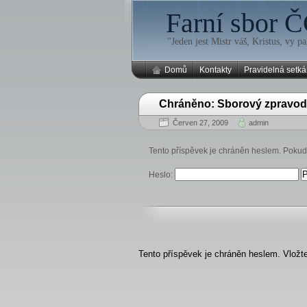
Farní sbor Č
"Jeden jest Mistr váš, Kristus, vy pa
Domů
Kontakty
Pravidelná setká
Chráněno: Sborový zpravod
Červen 27, 2009
admin
Tento příspěvek je chráněn heslem. Pokud 
Heslo:
Tento příspěvek je chráněn heslem. Vložte