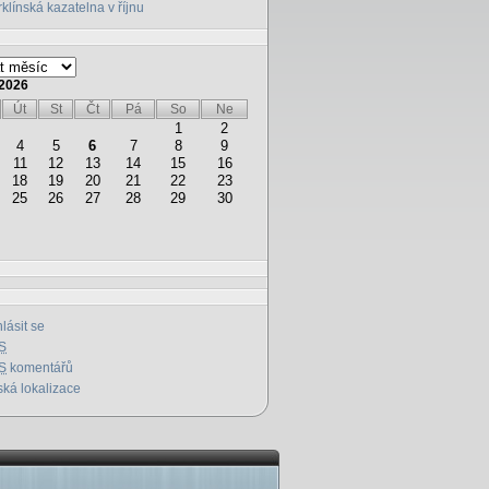
klínská kazatelna v říjnu
2026
Út
St
Čt
Pá
So
Ne
1
2
4
5
6
7
8
9
11
12
13
14
15
16
18
19
20
21
22
23
25
26
27
28
29
30
hlásit se
S
S
komentářů
ká lokalizace