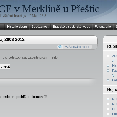
CE v Merklíně u Přeštic
k všichni bratři jste." Mat. 23,8
ní
Historie sboru
Současnost
Bratrské a sesterské weby
Fotogalerie
aj 2008-2012
Rubr
Vyžadováno heslo
Akt
ho chcete zobrazit, zadejte prosím heslo:
His
Káz
Poz
Nejno
 heslo pro prohlížení komentářů.
Mer
Mer
Led
Pro