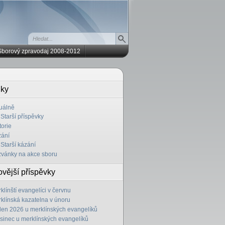
Sborový zpravodaj 2008-2012
iky
uálně
Starší příspěvky
torie
ání
Starší kázání
vánky na akce sboru
vější příspěvky
klínští evangelíci v červnu
klínská kazatelna v únoru
en 2026 u merklínských evangelíků
sinec u merklínských evangelíků