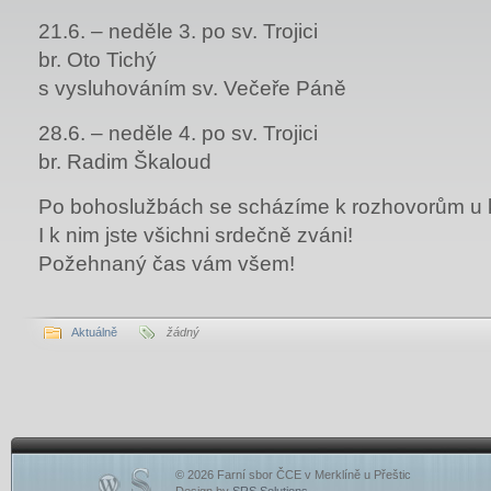
21.6. – neděle 3. po sv. Trojici
br. Oto Tichý
s vysluhováním sv. Večeře Páně
28.6. – neděle 4. po sv. Trojici
br. Radim Škaloud
Po bohoslužbách se scházíme k rozhovorům u k
I k nim jste všichni srdečně zváni!
Požehnaný čas vám všem!
Aktuálně
žádný
© 2026 Farní sbor ČCE v Merklíně u Přeštic