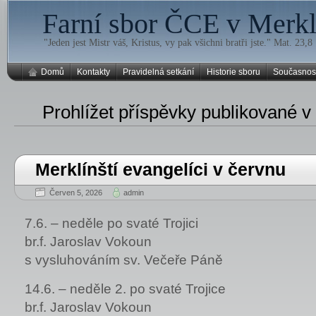
Farní sbor ČCE v Merklí
"Jeden jest Mistr váš, Kristus, vy pak všichni bratři jste." Mat. 23,8
Domů
Kontakty
Pravidelná setkání
Historie sboru
Současnos
Prohlížet příspěvky publikované v
Merklínští evangelíci v červnu
Červen 5, 2026
admin
7.6. – neděle po svaté Trojici
br.f. Jaroslav Vokoun
s vysluhováním sv. Večeře Páně
14.6. – neděle 2. po svaté Trojice
br.f. Jaroslav Vokoun