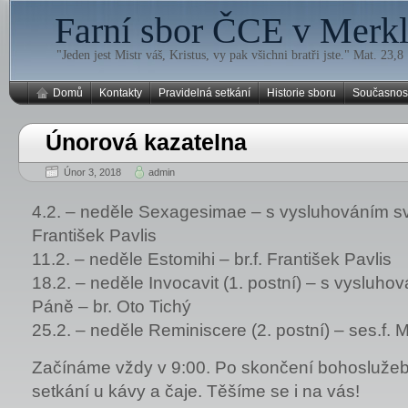
Farní sbor ČCE v Merklí
"Jeden jest Mistr váš, Kristus, vy pak všichni bratři jste." Mat. 23,8
Domů
Kontakty
Pravidelná setkání
Historie sboru
Současnos
Únorová kazatelna
Únor 3, 2018
admin
4.2. – neděle Sexagesimae – s vysluhováním sv.
František Pavlis
11.2. – neděle Estomihi – br.f. František Pavlis
18.2. – neděle Invocavit (1. postní) – s vysluho
Páně – br. Oto Tichý
25.2. – neděle Reminiscere (2. postní) – ses.f. 
Začínáme vždy v 9:00. Po skončení bohoslužeb 
setkání u kávy a čaje. Těšíme se i na vás!