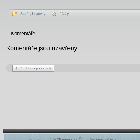
Starší příspěvky
žádný
Komentáře
Komentáře jsou uzavřeny.
Předchozí příspěvek
© 2026 Farní sbor ČCE v Merklíně u Přeštic