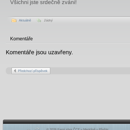
Všichni jste srdečně zváni!
Aktuálně
žádný
Komentáře
Komentáře jsou uzavřeny.
Předchozí příspěvek
© 2026 Farní sbor ČCE v Merklíně u Přeštic