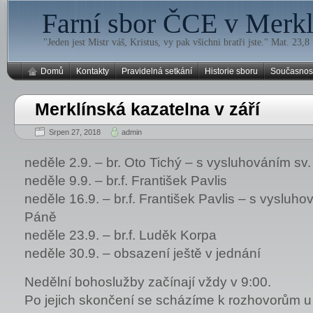
Farní sbor ČCE v Merklí
"Jeden jest Mistr váš, Kristus, vy pak všichni bratři jste." Mat. 23,8
Domů
Kontakty
Pravidelná setkání
Historie sboru
Současnos
Merklínská kazatelna v září
Srpen 27, 2018
admin
neděle 2.9. – br. Oto Tichý – s vysluhováním sv
neděle 9.9. – br.f. František Pavlis
neděle 16.9. – br.f. František Pavlis – s vysluh
Páně
neděle 23.9. – br.f. Luděk Korpa
neděle 30.9. – obsazení ještě v jednání
Nedělní bohoslužby začínají vždy v 9:00.
Po jejich skončení se scházíme k rozhovorům u 