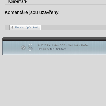
Komentáře
Komentáře jsou uzavřeny.
Předchozí příspěvek
© 2026 Farní sbor ČCE v Merklíně u Přeštic
Design by
SRS Solutions