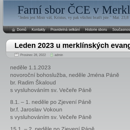
Farní sbor ČCE v Merklí
"Jeden jest Mistr váš, Kristus, vy pak všichni bratři jste." Mat. 23,8
Domů
Kontakty
Pravidelná setkání
Historie sboru
Současnos
Leden 2023 u merklínských evang
Prosinec 28, 2022
admin
neděle 1.1.2023
novoroční bohoslužba, neděle Jména Páně
br. Radim Škaloud
s vysluhováním sv. Večeře Páně
8.1. – 1. neděle po Zjevení Páně
br.f. Jaroslav Vokoun
s vysluhováním sv. Večeře Páně
15.1. – 2. neděle po Zjevení Páně