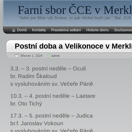
Farní sbor ČCE v Merklí
"Jeden jest Mistr váš, Kristus, vy pak všichni bratři jste." Mat. 23,8
Domů
Kontakty
Pravidelná setkání
Historie sboru
Současnos
Postní doba a Velikonoce v Merkl
Březen 1, 2024
admin
3.3. – 3. postní neděle – Oculi
br. Radim Škaloud
s vysluhováním sv. Večeře Páně
10.3. – 4. postní neděle – Laetare
br. Oto Tichý
17.3. – 5. postní neděle – Judica
br.f. Jaroslav Vokoun
s vysluhováním sv. Večeře Páně