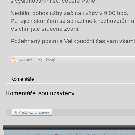
s vysluhováním sv. Večeře Páně
Nedělní bohoslužby začínají vždy v 9:00 hod.
Po jejich skončení se scházíme k rozhovorům u 
Všichni jste srdečně zváni!
Požehnaný postní a Velikonoční čas vám všem!
Aktuálně
žádný
Komentáře
Komentáře jsou uzavřeny.
Předchozí příspěvek