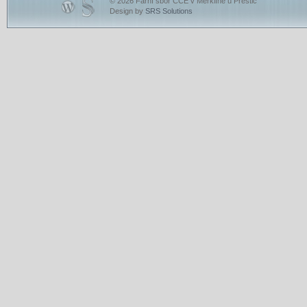
© 2026 Farní sbor ČCE v Merklíně u Přeštic
Design by
SRS Solutions