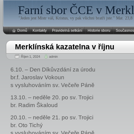
Farní sbor ČCE v Merklí
"Jeden jest Mistr váš, Kristus, vy pak všichni bratři jste." Mat. 23,8
Domů
Kontakty
Pravidelná setkání
Historie sboru
Současnos
Merklínská kazatelna v říjnu
Říjen 1, 2024
admin
6.10. – Den Díkůvzdání za úrodu
br.f. Jaroslav Vokoun
s vysluhováním sv. Večeře Páně
13.10. – neděle 20. po sv. Trojici
br. Radim Škaloud
20.10. – neděle 21. po sv. Trojici
br. Oto Tichý
s vysluhováním sv. Večeře Páně