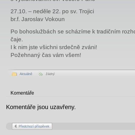
27.10. – neděle 22. po sv. Trojici
br.f. Jaroslav Vokoun
Po bohoslužbách se scházíme k tradičním rozh
čaje.
I k nim jste všichni srdečně zváni!
Požehnaný čas vám všem!
Aktuálně
žádný
Komentáře
Komentáře jsou uzavřeny.
Předchozí příspěvek