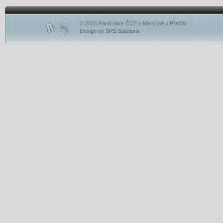
© 2026 Farní sbor ČCE v Merklíně u Přeštic
Design by
SRS Solutions