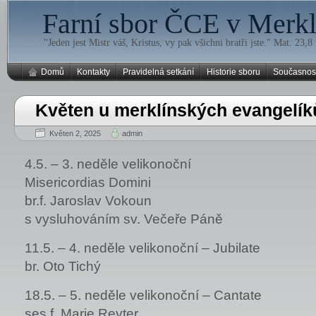
Farní sbor ČCE v Merklí
"Jeden jest Mistr váš, Kristus, vy pak všichni bratři jste." Mat. 23,8
Domů
Kontakty
Pravidelná setkání
Historie sboru
Současnos
Květen u merklínských evangelík
Květen 2, 2025
admin
4.5. – 3. neděle velikonoční
Misericordias Domini
br.f. Jaroslav Vokoun
s vysluhováním sv. Večeře Páně
11.5. – 4. neděle velikonoční – Jubilate
br. Oto Tichý
18.5. – 5. neděle velikonoční – Cantate
ses.f. Marie Reyter