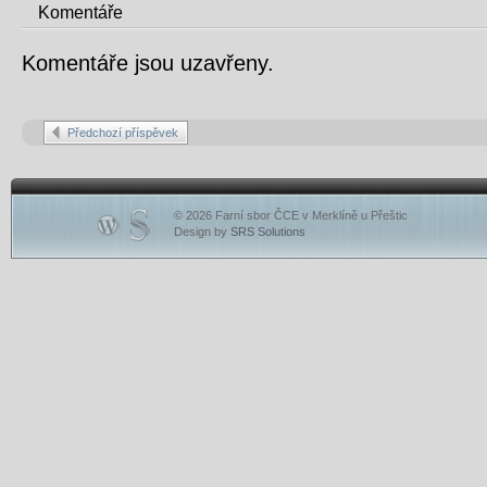
Komentáře
Komentáře jsou uzavřeny.
Předchozí příspěvek
© 2026 Farní sbor ČCE v Merklíně u Přeštic
Design by
SRS Solutions