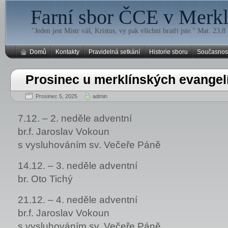
Farní sbor ČCE v Merklí
"Jeden jest Mistr váš, Kristus, vy pak všichni bratři jste." Mat. 23,8
Domů
Kontakty
Pravidelná setkání
Historie sboru
Současnos
Prosinec u merklínských evangel
Prosinec 5, 2025
admin
7.12. – 2. neděle adventní
br.f. Jaroslav Vokoun
s vysluhováním sv. Večeře Páně
14.12. – 3. neděle adventní
br. Oto Tichý
21.12. – 4. neděle adventní
br.f. Jaroslav Vokoun
s vysluhováním sv. Večeře Páně