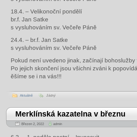
18.4. – Velikonoční pondělí
br.f. Jan Satke
s vysluhováním sv. Večeře Páně
24.4. – br.f. Jan Satke
s vysluhováním sv. Večeře Páně
Pokud není uvedeno jinak, začínají bohoslužby 
Po jejich skončení jsou všichni zváni k popovídá
ěšíme se i na vás!!!
Aktuálně
žádný
Merklínská kazatelna v březnu
Březen 2, 2022
admin