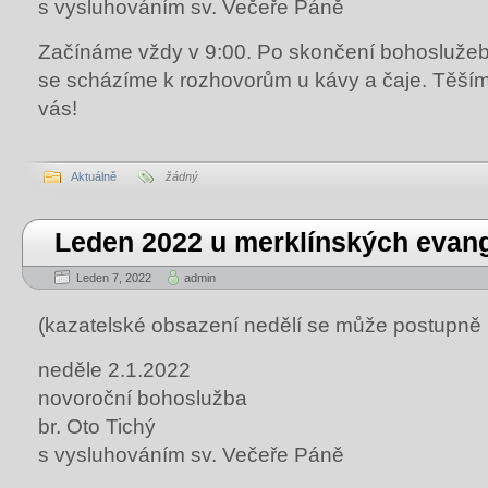
s vysluhováním sv. Večeře Páně
Začínáme vždy v 9:00. Po skončení bohosluž
se scházíme k rozhovorům u kávy a čaje. Těší
vás!
Aktuálně
žádný
Leden 2022 u merklínských evang
Leden 7, 2022
admin
(kazatelské obsazení nedělí se může postupně 
neděle 2.1.2022
novoroční bohoslužba
br. Oto Tichý
s vysluhováním sv. Večeře Páně