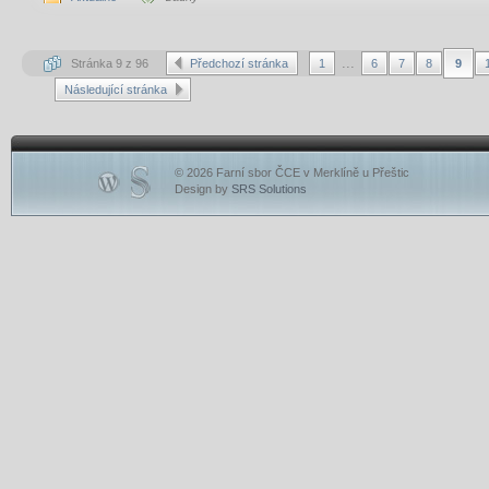
...
Stránka 9 z 96
Předchozí stránka
1
6
7
8
9
Následující stránka
© 2026 Farní sbor ČCE v Merklíně u Přeštic
Design by
SRS Solutions