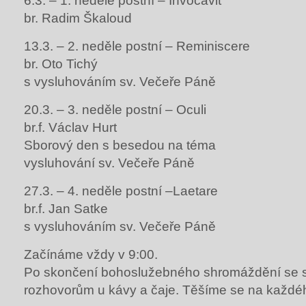
6.3. – 1. neděle postní – Invocavit
br. Radim Škaloud
13.3. – 2. neděle postní – Reminiscere
br. Oto Tichý
s vysluhováním sv. Večeře Páně
20.3. – 3. neděle postní – Oculi
br.f. Václav Hurt
Sborový den s besedou na téma
vysluhování sv. Večeře Páně
27.3. – 4. neděle postní –Laetare
br.f. Jan Satke
s vysluhováním sv. Večeře Páně
Začínáme vždy v 9:00.
Po skončení bohoslužebného shromáždění se 
rozhovorům u kávy a čaje. Těšíme se na každéh