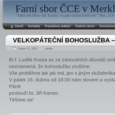
Farní sbor ČCE v Merklí
"Jeden jest Mistr váš, Kristus, vy pak všichni bratři jste." Mat. 23,8
Domů
Kontakty
Pravidelná setkání
Historie sboru
Současnos
VELKOPÁTEČNÍ BOHOSLUŽBA 
Duben 11, 2022
admin
Br.f. Luděk Korpa se ze zdravotních důvodů omluv
neznamená, že bohoslužbu zrušíme.
Vše proběhne tak jak má, jen s jiným služebník
V pátek 15. dubna od 18:00 nám slovem a vysl
Páně
poslouží br. Jiří Kantor.
Těšíme se!