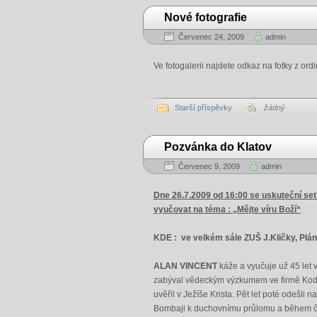
Nové fotografie
Červenec 24, 2009
admin
Ve fotogalerii najdete odkaz na fotky z or
Starší příspěvky
žádný
Pozvánka do Klatov
Červenec 9, 2009
admin
Dne 26.7.2009 od 16:00 se uskuteční s
vyučovat na téma : „Mějte víru Boží“
KDE : ve velkém sále ZUŠ J.Kličky, Plánic
ALAN VINCENT
káže a vyučuje už 45 let 
zabýval vědeckým výzkumem ve firmě Kodak
uvěřil v Ježíše Krista. Pět let poté odešli 
Bombaji k duchovnímu průlomu a během čtyř l