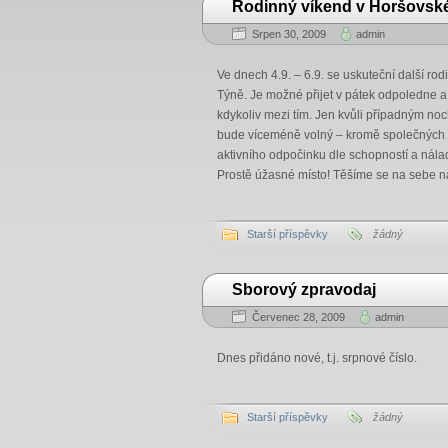
Rodinný víkend v Horšovsk
Srpen 30, 2009
admin
Ve dnech 4.9. – 6.9. se uskuteční další r
Týně. Je možné přijet v pátek odpoledne a o
kdykoliv mezi tím. Jen kvůli případným no
bude víceméně volný – kromě společných mo
aktivního odpočinku dle schopností a nálad
Prostě úžasné místo! Těšíme se na sebe 
Starší příspěvky
žádný
Sborový zpravodaj
Červenec 28, 2009
admin
Dnes přidáno nové, t.j. srpnové číslo.
Starší příspěvky
žádný