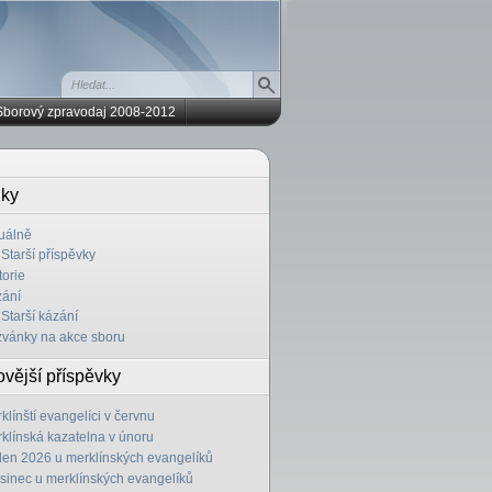
Sborový zpravodaj 2008-2012
iky
uálně
Starší příspěvky
torie
ání
Starší kázání
vánky na akce sboru
vější příspěvky
klínští evangelíci v červnu
klínská kazatelna v únoru
en 2026 u merklínských evangelíků
sinec u merklínských evangelíků