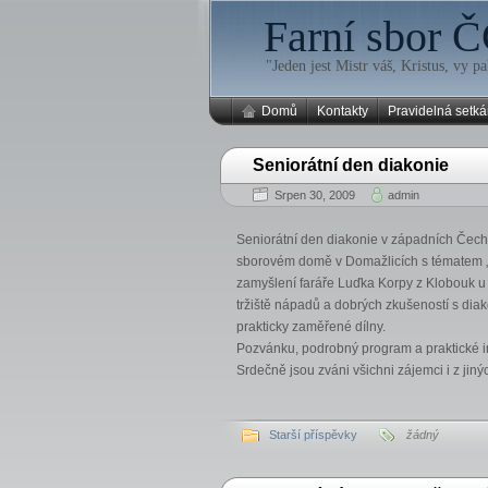
Farní sbor Č
"Jeden jest Mistr váš, Kristus, vy pa
Domů
Kontakty
Pravidelná setká
Seniorátní den diakonie
Srpen 30, 2009
admin
Seniorátní den diakonie v západních Čech
sborovém domě v Domažlicích s tématem „
zamyšlení faráře Luďka Korpy z Klobouk u
tržiště nápadů a dobrých zkušeností s diak
prakticky zaměřené dílny.
Pozvánku, podrobný program a praktické i
Srdečně jsou zváni všichni zájemci i z jin
Starší příspěvky
žádný