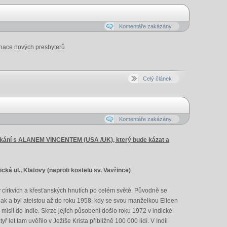
Komentáře zakázány
dinace nových presbyterů
Celý článek
Komentáře zakázány
etkání s ALANEM VINCENTEM (USA /UK), který bude kázat a
ká ul., Klatovy (naproti kostelu sv. Vavřince)
v církvích a křesťanských hnutích po celém světě. Původně se
 a byl ateistou až do roku 1958, kdy se svou manželkou Eileen
na misii do Indie. Skrze jejich působení došlo roku 1972 v indické
et tam uvěřilo v Ježíše Krista přibližně 100 000 lidí. V Indii