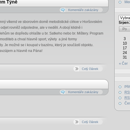
ém Týně
Mer
Komentáře zakázány
odinný víkend ve sborovém domě metodistické církve v Horšovském
Srpen 
djet rovněž odpoledne, ale v neděli. A obojí klidně i
Po
clehům se dopředu ohlašte u br. Satkeho nebo br. Mištery. Program
3
dliteb a chval hlavně sport, výlety a jiné formy
10
y. Je možné se i koupat v bazénu, který je součástí objektu.
17
navzájem a hlavně na Pána!
24
31
« Čer
Celý článek
Při
Komentáře zakázány
RS
RS
Čes
Celý článek