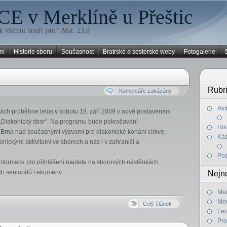
CE v Merklíně u Přeštic
k všichni bratři jste." Mat. 23,8
ní
Historie sboru
Současnost
Bratrské a sesterské weby
Fotogalerie
Rubr
Komentáře zakázány
Akt
ách proběhne letos v sobotu 19. září 2009 v nově postaveném
Diakonický sbor“. Na programu bude pokračování
His
 Brna nad současnými výzvami pro diakonické konání církve,
Káz
onickými aktivitami ve sborech u nás i v zahraničí a
Poz
nformace pro přihlášení najdete na sborových nástěnkách..
ých seniorátů i ekumeny.
Nejno
Mer
Mer
Celý článek
Led
Pro