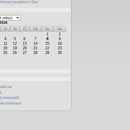
klínská kazatelna v říjnu
2026
Út
St
Čt
Pá
So
Ne
1
2
4
5
6
7
8
9
11
12
13
14
15
16
18
19
20
21
22
23
25
26
27
28
29
30
hlásit se
S
S
komentářů
ká lokalizace