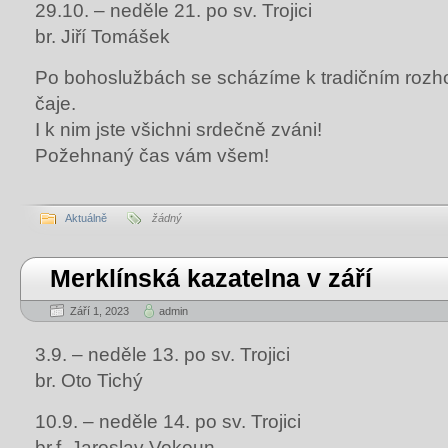
29.10. – neděle 21. po sv. Trojici
br. Jiří Tomášek
Po bohoslužbách se scházíme k tradičním rozh
čaje.
I k nim jste všichni srdečně zváni!
Požehnaný čas vám všem!
Aktuálně
žádný
Merklínská kazatelna v září
Září 1, 2023
admin
3.9. – neděle 13. po sv. Trojici
br. Oto Tichý
10.9. – neděle 14. po sv. Trojici
br.f. Jaroslav Vokoun