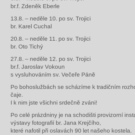
br.f. Zdeněk Eberle
13.8. – neděle 10. po sv. Trojici
br. Karel Cuchal
20.8. – neděle 11. po sv. Trojici
br. Oto Tichý
27.8. – neděle 12. po sv. Trojici
br.f. Jaroslav Vokoun
s vysluhováním sv. Večeře Páně
Po bohoslužbách se scházíme k tradičním rozh
čaje.
I k nim jste všichni srdečně zváni!
Po celé prázdniny je na schodišti provizorní inst
výstavy fotografií br. Jana Krejčího,
které nafotil při oslavách 90 let našeho kostela.