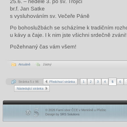
25.6. – neděle 3. po sv. Trojici
br.f. Jan Satke
s vysluhováním sv. Večeře Páně
Po bohoslužbách se scházíme k tradičním roz
u kávy a čaje. I k nim jste všichni srdečně zváni!
Požehnaný čas vám všem!
Aktuálně
žádný
Stránka 5 z 96
Předchozí stránka
1
2
3
4
5
6
Následující stránka
© 2026 Farní sbor ČCE v Merklíně u Přeštic
Design by
SRS Solutions