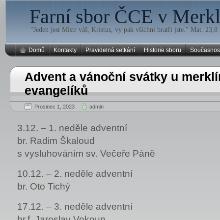
Farní sbor ČCE v Merklí
"Jeden jest Mistr váš, Kristus, vy pak všichni bratři jste." Mat. 23,8
Domů
Kontakty
Pravidelná setkání
Historie sboru
Současnos
Advent a vánoční svátky u merkl
evangelíků
Prosinec 1, 2023
admin
3.12. – 1. neděle adventní
br. Radim Škaloud
s vysluhováním sv. Večeře Páně
10.12. – 2. neděle adventní
br. Oto Tichý
17.12. – 3. neděle adventní
br.f. Jaroslav Vokoun