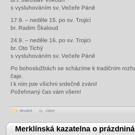
s vysluhováním sv. Večeře Páně
17.9. – neděle 15. po sv. Trojici
br. Radim Škaloud
24.9. – neděle 16. po sv. Trojici
br. Oto Tichý
s vysluhováním sv. Večeře Páně
Po bohoslužbách se scházíme k tradičním rozh
čaje.
I k nim jste všichni srdečně zváni!
Požehnaný čas vám všem!
Aktuálně
žádný
Merklínská kazatelna o prázdnin