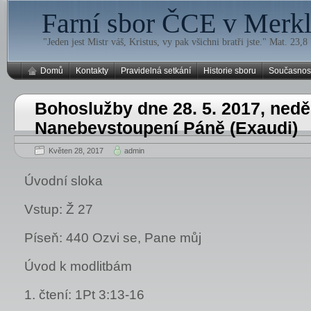
Farní sbor ČCE v Merklí
"Jeden jest Mistr váš, Kristus, vy pak všichni bratři jste." Mat. 23,8
Domů
Kontakty
Pravidelná setkání
Historie sboru
Současnos
Bohoslužby dne 28. 5. 2017, nedě
Nanebevstoupení Páně (Exaudi)
Květen 28, 2017
admin
Úvodní sloka
Vstup: Ž 27
Píseň: 440 Ozvi se, Pane můj
Úvod k modlitbám
1. čtení: 1Pt 3:13-16