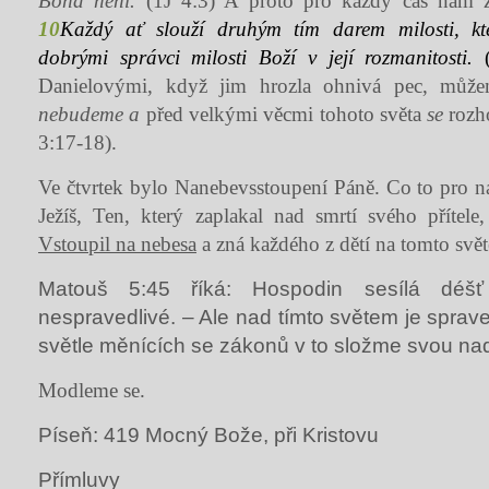
Boha není.
(1J 4:3) A proto pro každý čas nám 
10
Každý ať slouží druhým tím darem milosti, kte
dobrými správci milosti Boží v její rozmanitosti.
Danielovými, když jim hrozla ohnivá pec, může
nebudeme a
před velkými věcmi tohoto světa
se
rozh
3:17-18).
Ve čtvrtek bylo Nanebevsstoupení Páně. Co to pro 
Ježíš, Ten, který zaplakal nad smrtí svého přítele
Vstoupil na nebesa
a zná každého z dětí na tomto svě
Matouš 5:45 říká: Hospodin sesílá déšť
nespravedlivé. – Ale nad tímto světem je sprav
světle měnících se zákonů v to složme svou nad
Modleme se.
Píseň: 419 Mocný Bože, při Kristovu
Přímluvy