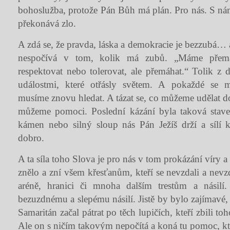
bohoslužba, protože Pán Bůh má plán. Pro nás. S nám
překonává zlo.
A zdá se, že pravda, láska a demokracie je bezzubá…
nespočívá v tom, kolik má zubů. „Máme přem
respektovat nebo tolerovat, ale přemáhat.“ Tolik z
událostmi, které otřásly světem. A pokaždé se 
musíme znovu hledat. A tázat se, co můžeme udělat d
můžeme pomoci. Poslední kázání byla taková stave
kámen nebo silný sloup nás Pán Ježíš drží a sílí 
dobro.
A ta síla toho Slova je pro nás v tom prokázání víry a
znělo a zní všem křesťanům, kteří se nevzdali a nevzd
aréně, hranici či mnoha dalším trestům a násilí.
bezuzdnému a slepému násilí. Jistě by bylo zajímavé
Samaritán začal pátrat po těch lupičích, kteří zbili t
Ale on s ničím takovým nepočítá a koná tu pomoc, kte