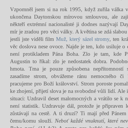
Vzpomněl jsem si na rok 1995, když zuřila válka 
ukončena Daytonskou mírovou smlouvou, ale zají
někteří extrémní nacionalisté ji dodnes nazývají D
mír je zradou pro věci války. A květina se zdá slabou
jestli jste viděli film
Muž, který sázel stromy
, ten kr
věc doslova nese ovoce. Najde je ten, kdo usiluje o 
není protikladem Pána Boha. Zlo je tam, kde 
Augustin to říkal: zlo je nedostatek dobra. Podob
hmota. Tma je pouze způsobena nepřítomností s
zasadíme strom, obvážeme ránu nemocného či 
pracujeme pro Boží království. Strom poroste pomalu
ke zhojení, přijetí slova je na svobodné vůli lidí. Ale 
situaci: Uzdravil deset malomocných a vrátilo se k
není statistik. Uzdravuje dál, protože je připraven lé
zůstávají na cestě. A ti druzí? Ti mají před Pánem
čemu/komu slouží.
Neboť každé vnuknutí, které nev