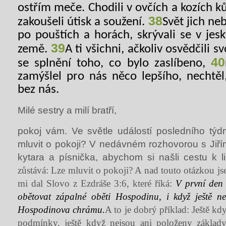
ostřím meče. Chodili v ovčích a kozích kůž
38
zakoušeli útisk a soužení.
Svět jich ne
po pouštích a horách, skrývali se v jes
39
země.
A ti všichni, ačkoliv osvědčili s
40
se splnění toho, co bylo zaslíbeno,
zamýšlel pro nás něco lepšího, nechtěl,
bez nás.
Milé sestry a milí bratří,
pokoj vám. Ve světle událostí posledního týd
mluvit o pokoji? V nedávném rozhovorou s Jiřím
kytara a písnička, abychom si našli cestu k 
zůstává: Lze mluvit o pokoji? A nad touto otázkou js
mi dal Slovo z Ezdráše 3:6, které říká:
V první den
obětovat zápalné oběti Hospodinu, i když ještě ne
Hospodinova chrámu.
A to je dobrý příklad: Ještě k
podmínky, ještě když nejsou ani položeny zákla