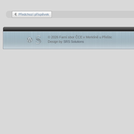
Předchozí příspěvek
© 2026 Farní sbor ČCE v Merklíně u Přeštic
Design by
SRS Solutions