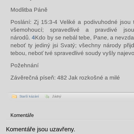
Modlitba Páně
Poslání: Zj 15:3-4
Veliké a podivuhodné jsou 
všemohoucí; spravedlivé a pravdivé jsou
národů.
4
Kdo by se nebál tebe, Pane, a nevzda
neboť ty jediný jsi Svatý; všechny národy přij
tebou, neboť tvé spravedlivé soudy vyšly najevo
Požehnání
Závěrečná píseň: 482 Jak rozkošné a milé
Starší kázání
žádný
Komentáře
Komentáře jsou uzavřeny.