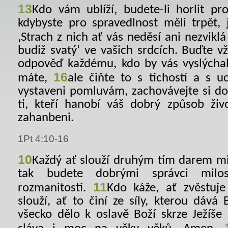
13
Kdo vám ublíží, budete-li horlit p
kdybyste pro spravedlnost měli trpět, j
‚Strach z nich ať vás neděsí ani nezvikl
budiž svatý‘ ve vašich srdcích. Buďte v
odpověď každému, kdo by vás vyslýchal
16
máte,
ale čiňte to s tichostí a s uc
vystaveni pomluvám, zachovávejte si d
ti, kteří hanobí váš dobrý způsob živo
zahanbeni.
1Pt 4:10-16
10
Každý ať slouží druhým tím darem milo
tak budete dobrými správci milos
11
rozmanitosti.
Kdo káže, ať zvěstuje
slouží, ať to činí ze síly, kterou dává
všecko dělo k oslavě Boží skrze Ježíše