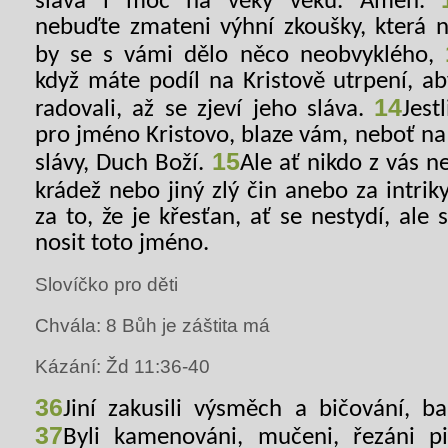
sláva i moc na věky věků. Amen.
nebuďte zmateni výhní zkoušky, která na
by se s vámi dělo něco neobvyklého,
když máte podíl na Kristově utrpení, ab
14
radovali, až se zjeví jeho sláva.
Jest
pro jméno Kristovo, blaze vám, neboť na
15
slávy, Duch Boží.
Ale ať nikdo z vás ne
krádež nebo jiný zlý čin anebo za intrik
za to, že je křesťan, ať se nestydí, ale 
nosit toto jméno.
Slovíčko pro děti
Chvála: 8 Bůh je záštita má
Kázání: Žd 11:36-40
36
Jiní zakusili výsměch a bičování, ba
37
Byli kamenováni, mučeni, řezáni pi